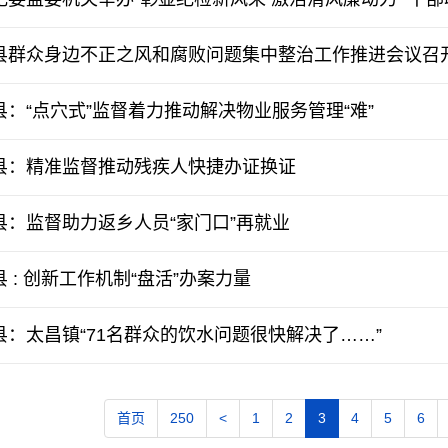
县群众身边不正之风和腐败问题集中整治工作推进会议召
县：“点穴式”监督着力推动解决物业服务管理“难”
县：精准监督推动残疾人快捷办证换证
县：监督助力返乡人员“家门口”再就业
县 : 创新工作机制“盘活”办案力量
县：太昌镇“71名群众的饮水问题很快解决了……”
首页
250
<
1
2
3
4
5
6