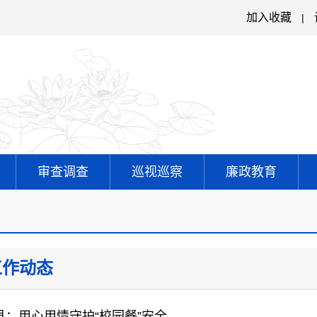
加入收藏
|
审查调查
巡视巡察
廉政教育
工作动态
县：用心用情守护“校园餐”安全