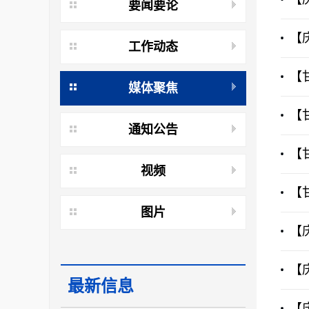
要闻要论
【
工作动态
【
媒体聚焦
【
通知公告
【
视频
【
图片
【
【
最新信息
【