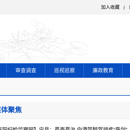
加入收藏
|
审查调查
巡视巡察
廉政教育
媒体聚焦
庆阳纪检监察网】宁县：严查严治 向酒驾醉驾顽疾“亮剑”