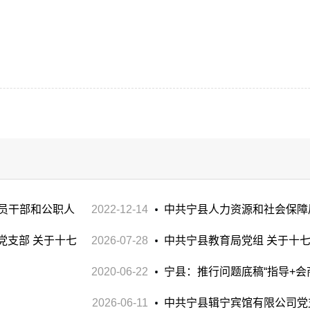
党员干部和公职人
2022-12-14
中共宁县人力资源和社会保障
党支部 关于十七
2026-07-28
轮巡察反馈意见整改落实进展情
中共宁县教育局党组 关于十
情况的通报
2020-06-22
整改落实进展情况的通报
宁县：推行问题底稿“指导+会
2026-06-11
中共宁县辑宁宾馆有限公司党