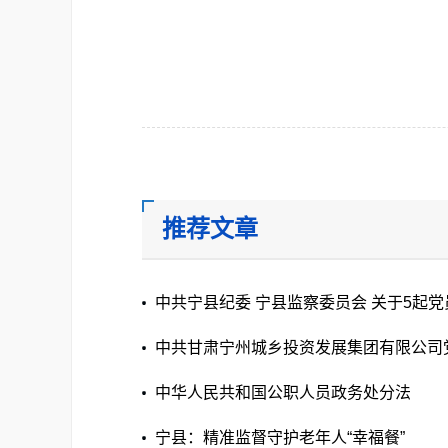
推荐文章
中共宁县纪委 宁县监察委员会 关于5起
员参与赌博问题典型案例的通报
中共甘肃宁州城乡投资发展集团有限公司
届县委第七轮巡察反馈意见 整改落实进展
中华人民共和国公职人员政务处分法
宁县：精准监督守护老年人“幸福餐”