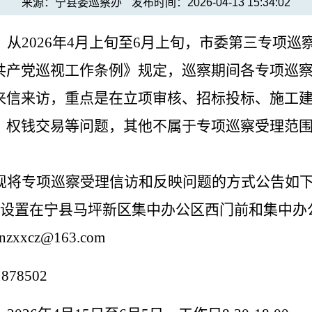
来源：宁县委巡察办
发布时间：2026-04-13 15:34:02
，
从
202
6
年
4
月
上
旬
至
6
月
上
旬，市委第三专项巡
共产党巡视工作条例》规定，巡察期间各
专项
巡
来信来访，重点是在立项审核、招标投标、施工
、权钱交易等问题，
其他不属于
专项
巡察受理范
现将
专项
巡察受理信访和反映问题的方式
公告如
设置在宁县马坪新区集中办公区西门前和集中办
anzxxcz@163.com
1878502