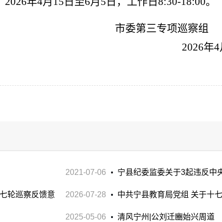
：
202
6
年
4
月
15
日至
6
月
5
日
，工作日
8:30-18:00
。
市委第三专项巡察组
202
6
年
4
2021-07-06
宁县纪委监委关于3起违反中
第七轮巡察反馈意
2026-07-28
报
中共宁县教育局党组 关于十
2025-05-06
整改落实进展情况的通报
清风宁州|公刘迁豳始兴周道