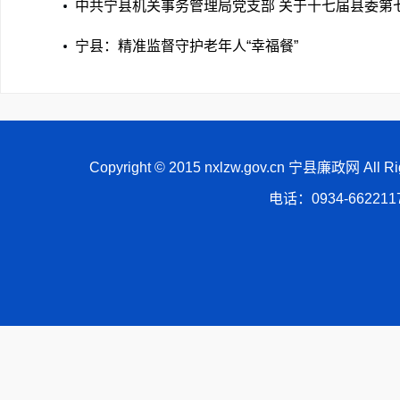
届县委第七轮巡察反馈意见 整改落实进展情况的通报
中共宁县机关事务管理局党支部 关于十七届县委第
察反馈意见整改落实进展情况的通报
宁县：精准监督守护老年人“幸福餐”
Copyright © 2015 nxlzw.gov.cn 宁县廉政网 All
电话：0934-66221