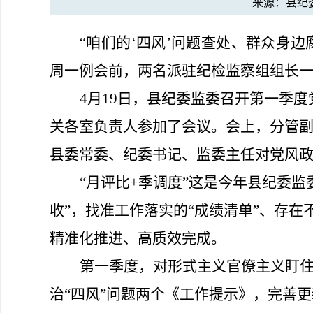
来源：县纪
“
咱们的
‘四风’问题查处、群众身
周一例会前，
两名
派驻纪检监察组组长
4月19日，县纪委监委召开第一季
关各室负责人参加了会议。会上，分管
县委常委、纪委书记、监委主任对
党风
“
月
评比
+
季调度
”这是
今年
县纪委
监
收”，找准工作落实的“成绩清单”、存在
精准化推进、高质效完成。
第一季度，
对形式主义官僚主义盯
治“四风”问题两个《工作提示》，
完善更