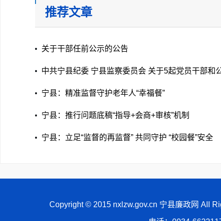
推荐文章
关于干部任前公示的公告
中共宁县纪委 宁县监察委员会 关于5起党员干部和
员参与赌博问题典型案例的通报
宁县：精准监督守护老年人“幸福餐”
宁县：推行问题底稿“指导+会商+审核”机制
宁县：立足“监督的再监督” 共同守护 “校园餐”安全
Copyright © 2015 nxlzw.gov.cn 宁县廉政网 All