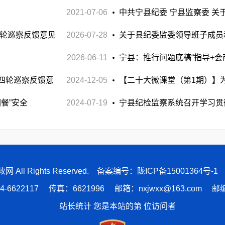
2021-07-06
中共宁县纪委 宁县监察委 关
七轮巡察反馈意见
2026-07-28
典型案例的通报
关于县纪委监委领导班子成员
2026-06-11
知
宁县：推行问题底稿“指导+会
四轮巡察反馈意
2024-12-05
【二十大微课堂（第1期）】
园餐”安全
2024-07-19
宁县纪检监察系统召开学习贯
宣讲报告会
县廉政网 All Rights Reserved. 备案编号：
陇ICP备15001364号-1
4-6622117 传真：6621996 邮箱：nxjwxx@163.com 邮编
站长统计 您是本站的第
位访问者