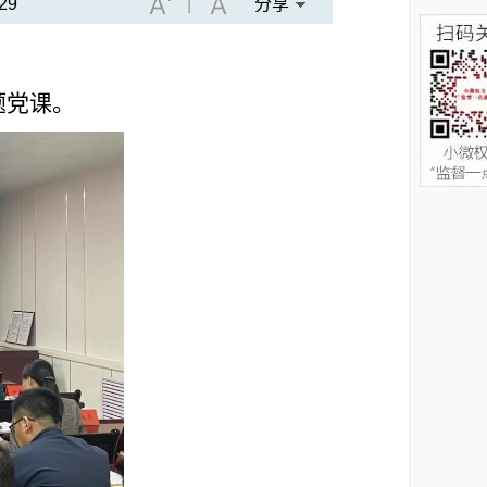
29
|
分享
题党课。