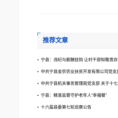
推荐文章
宁县：违纪与薪酬挂钩 让村干部知敬畏
中共宁县金农农业扶贫开发有限公司党支
委第七轮巡察反馈意见整改 落实进展情况
中共宁县机关事务管理局党支部 关于十
察反馈意见整改落实进展情况的通报
宁县：精准监督守护老年人“幸福餐”
十六届县委第七轮巡察公告