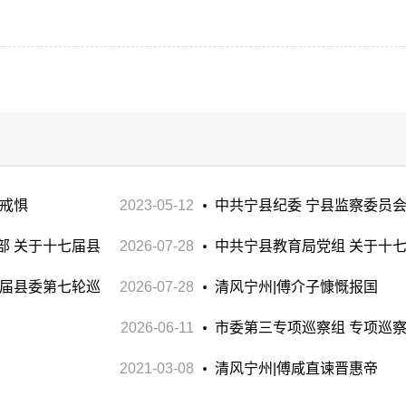
存戒惧
2023-05-12
中共宁县纪委 宁县监察委员会
部 关于十七届县
2026-07-28
员参与赌博问题典型案例的通报
中共宁县教育局党组 关于十
的通报
七届县委第七轮巡
2026-07-28
整改落实进展情况的通报
清风宁州|傅介子慷慨报国
2026-06-11
市委第三专项巡察组 专项巡
2021-03-08
告
清风宁州|傅咸直谏晋惠帝