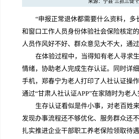
来源：宁县”三抓三促
“
申报正常退休都需要什么资料，多
和窗口工作人员
身份
体验
社会保险核定
人员作风好不好、群众意见大不大，通
在体验过程中，当得知
有老人寻求
情绪，协助老人完成生存认证。同时详
手机，郑春宁为老人打印了人社认证操
通过
“甘肃人社认证
APP
”在家随时为老人
生存认证看似
是件
小事，对老百姓
发现办事流程
还不够优化
、服务群众还
扎实推进
企业干部职工
养老保险领取待