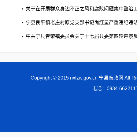
察反馈意见整改落实进展情况的通报
关于在开展群众身边不正之风和腐败问题集中整治
受理信访举报的公告
宁县良平镇老庄村原党支部书记尚红星严重违纪违
除党籍
中共宁县春荣镇委员会关于十七届县委第四轮巡察
见整改落实进展情况的通报
Copyright © 2015 nxlzw.gov.cn 宁县廉政网 All
电话：0934-66221