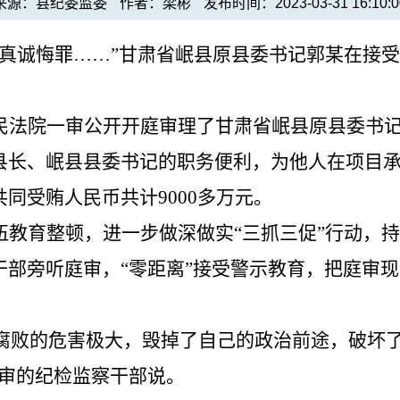
来源：县纪委监委
作者：梁彬
发布时间：2023-03-31 16:10:0
，真诚悔罪……”甘肃省岷县原县委书记郭某在接
民法院一审公开开庭审理了甘肃省岷县原县委书
县长、岷县县委书记的职务便利，为他人在项目
同受贿人民币共计9000多万元。
伍教育整顿，进一步做深做实
“三抓三促”行动，
干部旁听庭审，“零距离”接受警示教育，把庭审
’腐败的危害极大，毁掉了自己的政治前途，破坏
庭审的纪检监察干部说。