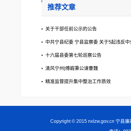
推荐文章
关于干部任前公示的公告
中共宁县纪委 宁县监察委 关于5起违反
典型案例的通报
十六届县委第七轮巡察公告
清风宁州|傅嘏秉公谏曹魏
精准监督提升集中整治工作质效
Copyright © 2015 nxlzw.gov.cn 宁