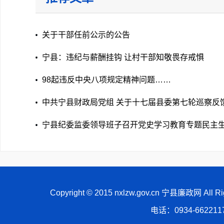
关于干部任前公示的公告
宁县：违纪与薪酬挂钩 让村干部知敬畏存戒惧
98起违反中央八项规定精神问题……
中共宁县财政局党组 关于十七届县委第七轮巡察反
整改落实进展情况的通报
宁县纪委监委领导班子召开党史学习教育专题民主
Copyright © 2015 nxlzw.gov.cn 宁县廉政网 All
电话：0934-66221