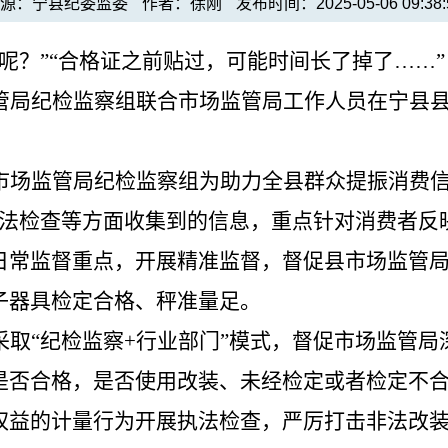
来源：宁县纪委监委
作者：徐刚
发布时间：2025-05-06 09:38:
呢？
”
“
合格证之前贴过，可能时间长了掉了
……”
管局
纪检监察组联合市场监管局
工作人员在宁县
市场监管局纪检监察组为助力全县群众提振消费
法检查等方面收集到的信息，重点针对消费者反
日常监督重点，开展
精准监督
，督促县市场监管
子
器具
检定合格、秤准量足。
采取
“
纪检监察
+
行业部门
”
模式，
督促市场监管局
是否合格，是否使用改装、未经检定或者检定不
权益的计量行为开展执法检查，严厉打击非法改