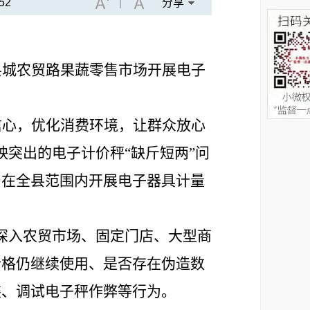
52
|
分享
县城农贸路果蔬零售
市场
开展
电子
信心，优化消费环境
，
让群众放心
映突出的电子计价秤
“
缺斤短两
”
问
局在全县范围内开展电子
器具计量
深入农贸市场、固定门店、大型商
合格仍继续使用、是否存在伪造数
装、调试电子秤作弊等行为。