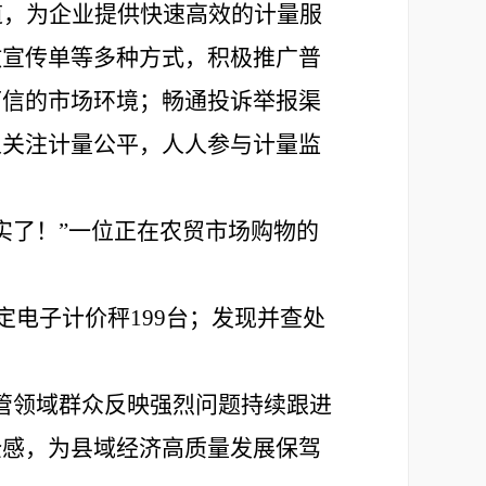
道，为企业提供快速高效的计量服
放宣传单
等多种方式，积极推广普
可信的市场环境；畅通投诉举报渠
人关注计量公平，人人参与计量监
实了！
”
一位正在
农
贸市场购物的
定电子计价秤
199
台；发现并查处
管领域群众反映强烈问题
持续
跟进
全感
，
为县域经济高质量发展保驾