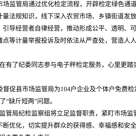
市场监管局通过优化检定流程，开辟检定绿色通
计量法规知识，
线下深入农贸市场、乡镇街道发
，引导经营者自律经营，推动形成公平、透明、
摊点等计量举报投诉及时依法从严查处，营造人
在
有了纪委同志参与电子秤检
定服务，心里
更
踏
委督促县市场监管局为
104
户企业及个体户免费检
了
“
缺斤
短
两
”
问题。
监管局纪检监察组
将
立足监督职责，
紧盯市场监
不断优化，切实提升群众的获得感、幸福感和安