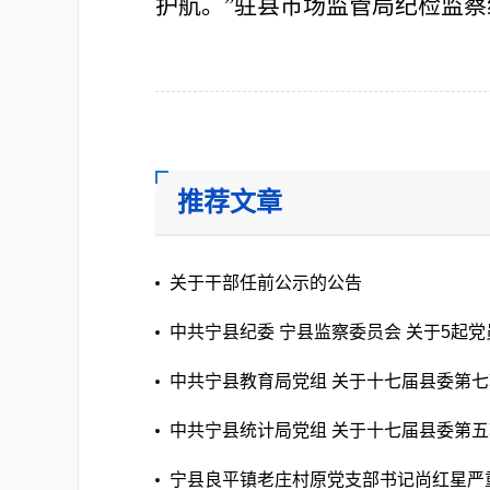
护航。
”
驻县市场监管局纪检监察
推荐文章
关于干部任前公示的公告
中共宁县纪委 宁县监察委员会 关于5起
员参与赌博问题典型案例的通报
中共宁县教育局党组 关于十七届县委第
整改落实进展情况的通报
中共宁县统计局党组 关于十七届县委第
整改落实进展情况的通报
宁县良平镇老庄村原党支部书记尚红星严