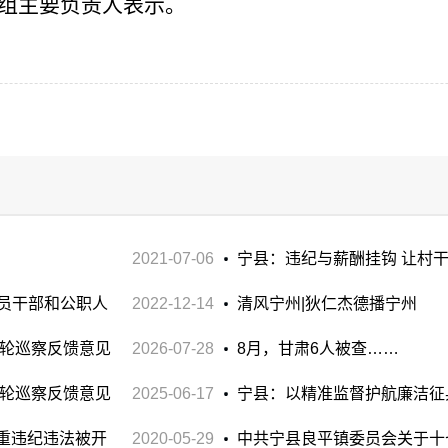
组
主要负责人表示。
2021-07-06
宁县：违纪与薪酬挂钩 让村
党员干部和公职人
2022-12-14
清风宁州|狄仁杰德播宁州
七轮巡察反馈意见
2026-07-28
8月，甘肃6人被查……
五轮巡察反馈意见
2025-06-17
宁县：以精准监督护航廉洁征
重违纪违法被开
2020-05-29
中共宁县良平镇委员会关于十