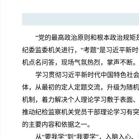
“党的最高政治原则和根本政治规矩是
纪委监委机关进行，“考题”是习近平新时
机点名问答
，现场气氛热烈，掌声不断
学习贯彻习近平新时代中国特色社
体
，从最初的
定人
定题
交流，
升级为随
机制，
着力解决个人理论学习敷于表面
推动
纪检监察
机关党员干部
理论学习有
的主要内容和依据之一。
从
“要我学”
到
“我要学”
，
入脑入心
、