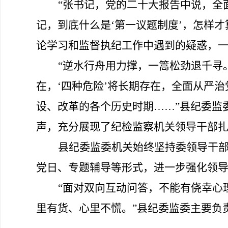
“张书记，党的二十大报告中说，全
记，到底什么是‘第一议题制度’，怎样才
论学习和监督执纪工作中遇到的疑惑
，
“逆水行舟用力撑，一篙松劲退千寻
在，
‘
四种危险
’
将长期存在，全面从严治
设、改革的各个历史时期
……”
县纪委监
声，充分展现了
纪检监察机关领导
干部
县纪委监委机关始终
坚持
委领导干
党日
、专题辅导等形式，进一步强化领
“
面对
双向互动问答
，不能有侥幸心
里有货
、
心
里
不慌。
”县纪委监委主要负